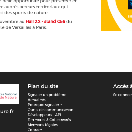
e belle opportunité pour présenter et
te auprès acteurs territoriaux qui
t des sports de nature.
8 novembre au
Hall 2.2 - stand G56
du
e de Versailles à Paris.
Plan du site
Accès 
Signaler un problème
Se connec
Actualités
Pourquoi signaler ?
Outils de communication
ure.fr
Développeurs - API
Territoires & Collectivités
Mentions légales
Contact