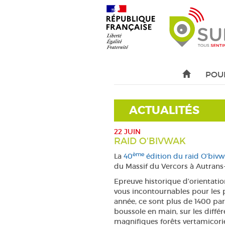
POU
ACTUALITÉS
22 JUIN
RAID O'BIVWAK
ème
La
40
édition du raid O’biv
du Massif du Vercors à Autran
Epreuve historique d’orientatio
vous incontournables pour les 
année, ce sont plus de 1400 part
boussole en main, sur les diffé
magnifiques forêts vertamicori