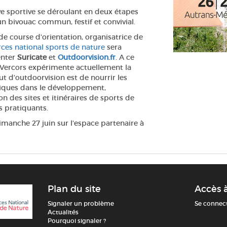
ve sportive se déroulant en deux étapes
n bivouac commun, festif et convivial.
de course d'orientation, organisatrice de
rces national sports de nature
sera
enter
Suricate
et
Outdoorvision.fr
. A ce
du Vercors expérimente actuellement la
t d'outdoorvision est de nourrir les
bliques dans le développement,
n des sites et itinéraires de sports de
s pratiquants.
manche 27 juin sur l'espace partenaire à
Plan du site
Accès 
Signaler un problème
Se connec
Actualités
Pourquoi signaler ?