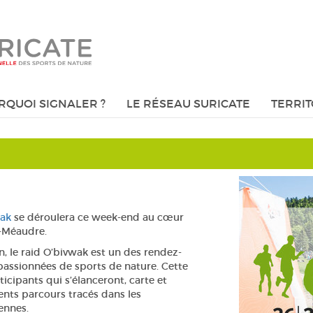
RQUOI SIGNALER ?
LE RÉSEAU SURICATE
TERRIT
wak
se déroulera ce week-end au cœur
s-Méaudre.
n, le raid O’bivwak est un des rendez-
passionnées de sports de nature. Cette
icipants qui s’élanceront, carte et
rents parcours tracés dans les
ennes.