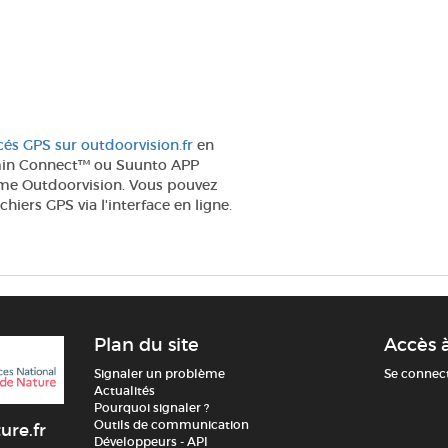
cés GPS sur outdoorvision.fr
en
min
Connect
™ ou
Suunto
APP
rme Outdoorvision
. Vous pouvez
ichiers
GPS
via l'interfac
e en ligne.
Plan du site
Accès 
Signaler un problème
Se connec
Actualités
Pourquoi signaler ?
Outils de communication
ure.fr
Développeurs - API